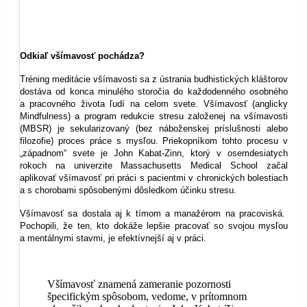
Odkiaľ všímavosť pochádza?
Tréning meditácie všímavosti sa z ústrania budhistických kláštorov
dostáva od konca minulého storočia do každodenného osobného
a pracovného života ľudí na celom svete. Všímavosť (anglicky
Mindfulness) a program redukcie stresu založenej na všímavosti
(MBSR) je sekularizovaný (bez náboženskej príslušnosti alebo
filozofie) proces práce s mysľou. Priekopníkom tohto procesu v
„západnom“ svete je John Kabat-Zinn, ktorý v osemdesiatych
rokoch na univerzite Massachusetts Medical School začal
aplikovať všímavosť pri práci s pacientmi v chronických bolestiach
a s chorobami spôsobenými dôsledkom účinku stresu.
Všímavosť sa dostala aj k tímom a manažérom na pracoviská.
Pochopili, že ten, kto dokáže lepšie pracovať so svojou mysľou
a mentálnymi stavmi, je efektívnejší aj v práci.
Všímavosť znamená zameranie pozornosti
špecifickým spôsobom, vedome, v prítomnom