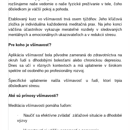
rozširujeme naše vedomie o naše fyzické prežívanie v tele, čoho
dôsledkom je väčší pokoj a pohoda.
Etablovaný kurz vo všímavosti trvá osem týždňov. Jeho kľúčová
zložka je individuálna každodenná meditačná prax. Na jeho konci
väčšina účastníkov vykazuje merateľné rozdiely v sledovaných
mentálnych a emocionálnych ukazovateľoch a v redukcii stresu.
Pre koho je všímavosť?
Aplikácia všímavosť bola pôvodne zameraná do zdravotníctva na
okruh ľudí s dlhodobými bolesťami alebo chronickou depresiou.
Dnes sa učí v rôznych kontextoch a má uplatnenie v širokom
spektre od osobného po profesionálny rozvoj.
Špecifické uplatnenie našla všímavosť u ľudí, ktorí trpia
dôsledkami stresu.
Aké sú prínosy všímavosti?
Meditácia všímavosti pomáha ľuďom:
·
Naučiť sa efektívne zvládať záťažové situácie a dlhodobé
výzvy