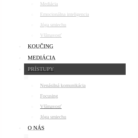
Mediácia
Emocionálna inteligencia
Jóga smiechu
Všímavosť
KOUČING
MEDIÁCIA
PRÍSTUPY
Nenásilná komunikácia
Focusing
Všímavosť
Jóga smiechu
O NÁS