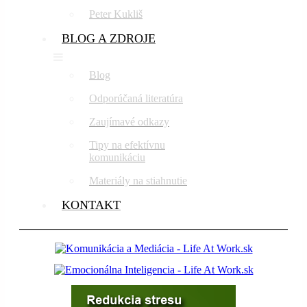
Peter Kukliš
BLOG A ZDROJE
Blog
Odporúčaná literatúra
Zaujímavé odkazy
Tipy na efektívnu
komunikáciu
Materiály na stiahnutie
KONTAKT