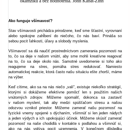
okamžiku a bez hodnotenia. John Kabat-Zinn
Ako funguje všímavosť?
Stav všímavosti prichádza prirodzene, keď sme šťastní, vyrovnaní
alebo spokojne zahĺbení do niečoho, čo nás baví. Prináša so
sebou pocit ľahkosti, úľavy a slobody myslenia.
Všímavosť sa dá naučiť prostredníctvom zamerania pozornosti na
to, čo sa deje v našom vnútri, aby sme mohli kreatívne reagovať
na to, čo sa deje okolo nás. Samotné uvedomenie si toho ako
reagujeme na stres, pomáha stres redukovať. Namiesto
automatickej reakcie, ktorá často našu situáciu ešte zhorší, máme
na výber.
Keď cítime, ako sa na nás niečo „valí“, existuje niekoľko stratégií,
ktorými si dokážeme efektívne pomôcť len s použitím našich
vnútorných zdrojov. Môžeme spomaliť, dokonca sa zastaviť
v našom myslení, tak aby medzi spúšťačom stresu a našou
odozvou vznikol priestor. Môžeme zamerať našu pozornosť na
fyzické vnemy spojené s dýchaním, všimnúť si len jeden nádych
a jeden výdych a ich upokojujúci účinok. Môžeme skúsiť zamerať
pozornosť na naše chodidlá v kontakte s podlahou a všimnúť si,
ako na nás vplýva pocit uzemnenia. V konečnom dôsledku