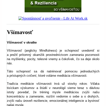
Všímavosť
Všímavosť v skratke
Všímavosť (anglicky Mindfulness) je schopnosť uvedomiť si
a prežiť prítomný okamžik prostredníctvom zamerania pozornosti
na myšlienky, pocity, telesné vnemy a čokoľvek, čo sa deje okolo
nás.
Táto schopnosť sa dá natrénovať pomocou jednoduchých
a prístupných cvičení, ktoré voláme meditácia všímavosti.
Tradícia meditácie všímavosti trvá už stovky rokov. Vďaka
tisíckam výskumov a štúdií v neurológií vieme teraz s dávkou
istoty povedať, že tréning mysle meditáciou zvýši našu
koncentráciu a zameranie, rozšíri vedomie o sebe a o druhých,
zvýši našu úroveň reziliencie, emocionálnej inteligencie a bystrosť
našej mysle.