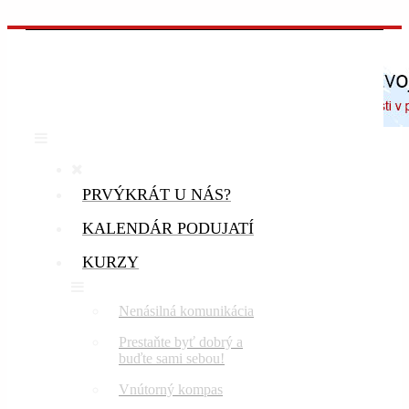
PRVÝKRÁT U NÁS?
KALENDÁR PODUJATÍ
KURZY
Nenásilná komunikácia
Prestaňte byť dobrý a
buďte sami sebou!
Vnútorný kompas