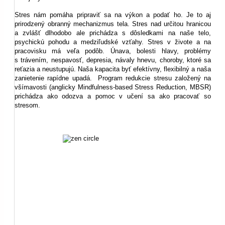
Stres nám pomáha pripraviť sa na výkon a podať ho. Je to aj
prirodzený obranný mechanizmus tela. Stres nad určitou hranicou
a zvlášť dlhodobo ale prichádza s dôsledkami na naše telo,
psychickú pohodu a medziľudské vzťahy. Stres v živote a na
pracovisku má veľa podôb. Únava, bolesti hlavy, problémy
s trávením, nespavosť, depresia, návaly hnevu, choroby, ktoré sa
reťazia a neustupujú. Naša kapacita byť efektívny, flexibilný a naša
zanietenie rapídne upadá.
Program redukcie stresu založený na
všímavosti (anglicky Mindfulness-based Stress Reduction, MBSR)
prichádza ako odozva a pomoc v učení sa ako pracovať so
stresom.