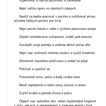
·
Vypestovať si väčšiu pozornosť a zameranie
·
Nájsť väčšiu oporu vo vlastných zdrojoch
·
Naučiť sa lepšie pracovať s pocitmi a zužitkovať prínos
očividne ťažkých pocitov pre život
·
Nájsť pevné miesto v sebe v rýchlom pracovnom tempe
·
Zlepšiť rozhodovacie schopnosti, zvlášť pod stresom
·
Zosúladiť svoje potreby a riadenie aktivít počas dňa
·
Nájsť viac možností riešenia situácií a využiť kreativitu
·
Dôverovať vlastnému prežívaniu a vedieť ho prijať
·
Počúvať a vypočuť sa
·
Porozumieť tomu, prečo a kedy vzniká stres
·
Meniť nepríjemné a ťažké stavy úzkosti a stresu
·
Zvýšiť kvalitu a pohodu života a práce
·
Objaviť viac spôsobov ako nielen úspešnejšie fungovať
v práci, ale mať aj plnohodnotný a spokojný domáci život